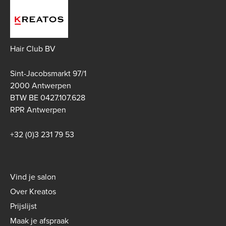
Hair Club BV
Sint-Jacobsmarkt 97/1
2000 Antwerpen
BTW BE 0427.107.628
RPR Antwerpen
+32 (0)3 231 79 53
Footer
Vind je salon
menu
Over Kreatos
-
Prijslijst
B2C
Maak je afspraak