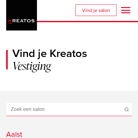
Overslaan
Vind je salon
en
naar
de
inhoud
gaan
Vind je Kreatos
Vestiging
Address
Aalst