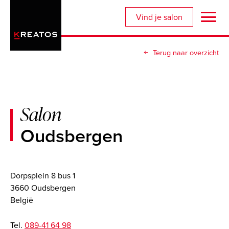
Overslaan
Vind je salon
en
naar
de
Terug naar overzicht
inhoud
gaan
Salon
Oudsbergen
Dorpsplein 8 bus 1
3660 Oudsbergen
België
Tel.
089-41 64 98