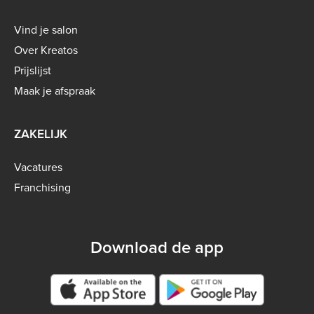
Footer
Vind je salon
menu
Over Kreatos
-
Prijslijst
B2C
Maak je afspraak
ZAKELIJK
Vacatures
Franchising
Download de app
Google play store