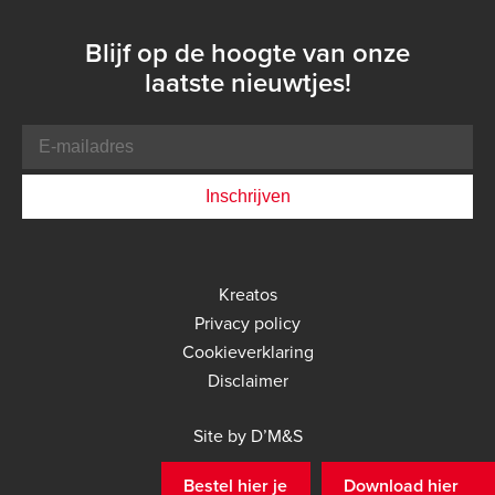
Blijf op de hoogte van onze
laatste nieuwtjes!
E-
mailadres
Bottom
Kreatos
menu
Privacy policy
Cookieverklaring
Disclaimer
DMS
Site by D’M&S
menu
Bestel hier je
Download hier