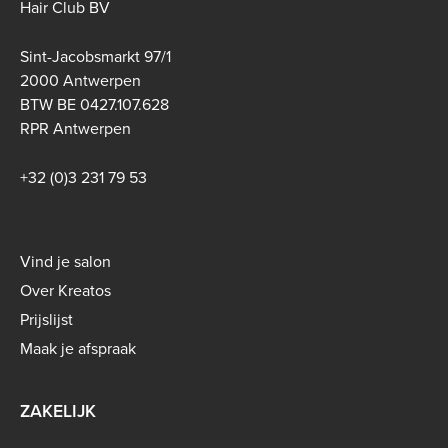
Hair Club BV
Sint-Jacobsmarkt 97/1
2000 Antwerpen
BTW BE 0427.107.628
RPR Antwerpen
+32 (0)3 231 79 53
Footer
Vind je salon
menu
Over Kreatos
-
Prijslijst
B2C
Maak je afspraak
ZAKELIJK