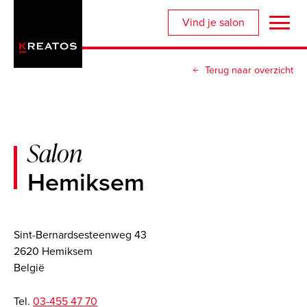
Overslaan
Vind je salon
en
naar
de
Terug naar overzicht
inhoud
gaan
Salon
Hemiksem
Sint-Bernardsesteenweg 43
2620 Hemiksem
België
Tel.
03-455 47 70