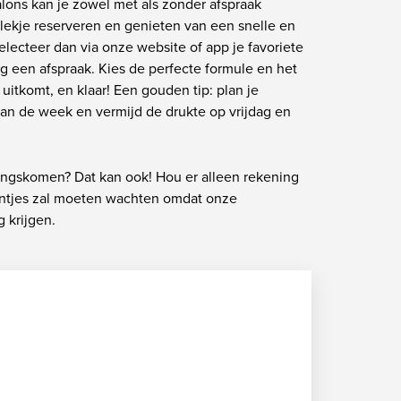
alons kan je zowel met als zonder afspraak
plekje reserveren en genieten van een snelle en
electeer dan via onze website of app je favoriete
 een afspraak. Kies de perfecte formule en het
e uitkomt, en klaar! Een gouden tip: plan je
van de week en vermijd de drukte op vrijdag en
langskomen? Dat kan ook! Hou er alleen rekening
entjes zal moeten wachten omdat onze
 krijgen.