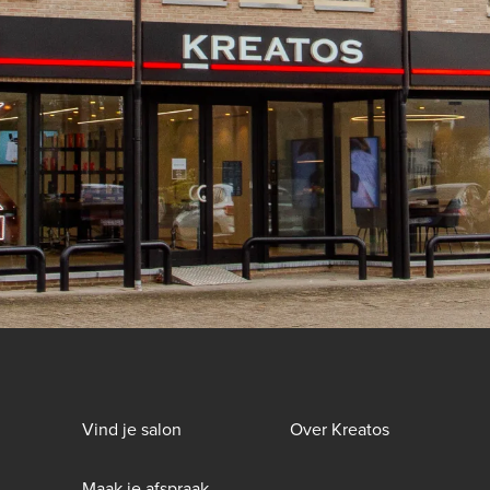
Footer
Vind je salon
Over Kreatos
menu
Maak je afspraak