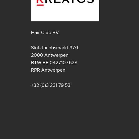
Hair Club BV
Sint-Jacobsmarkt 97/1
2000 Antwerpen
BTW BE 0427.107.628
Apple store
Google play store
RPR Antwerpen
+32 (0)3 231 79 53