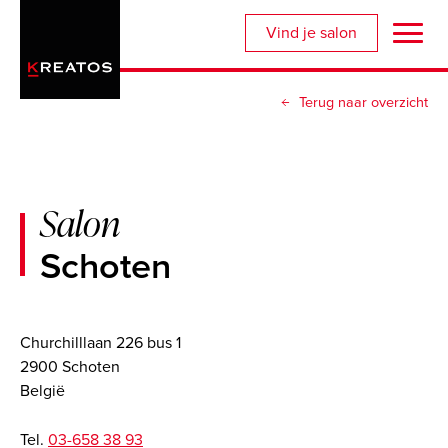
Overslaan
Vind je salon
en
naar
de
Terug naar overzicht
inhoud
gaan
Salon
Schoten
Churchilllaan 226 bus 1
2900 Schoten
België
Tel.
03-658 38 93