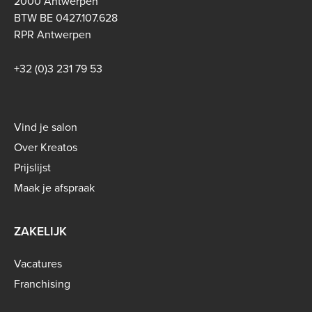
2000 Antwerpen
BTW BE 0427.107.628
RPR Antwerpen
+32 (0)3 231 79 53
Footer
Vind je salon
menu
Over Kreatos
-
Prijslijst
B2C
Maak je afspraak
ZAKELIJK
Vacatures
Franchising