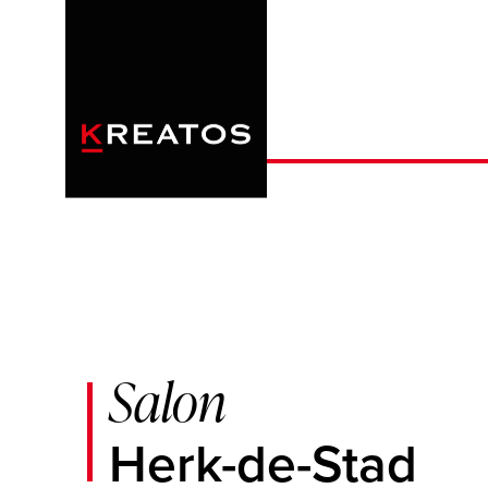
Overslaan
en
naar
de
inhoud
gaan
Salon
Herk-de-Stad