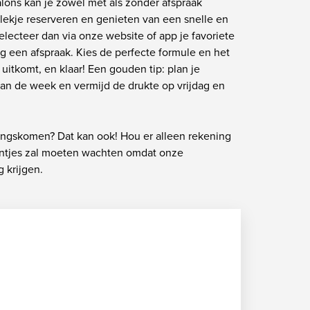
alons kan je zowel met als zonder afspraak
plekje reserveren en genieten van een snelle en
electeer dan via onze website of app je favoriete
 een afspraak. Kies de perfecte formule en het
e uitkomt, en klaar! Een gouden tip: plan je
van de week en vermijd de drukte op vrijdag en
langskomen? Dat kan ook! Hou er alleen rekening
entjes zal moeten wachten omdat onze
 krijgen.