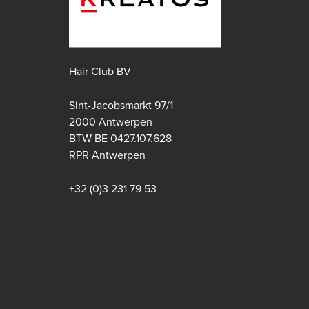
Hair Club BV
Sint-Jacobsmarkt 97/1
2000 Antwerpen
BTW BE 0427.107.628
Apple store
Google play store
RPR Antwerpen
+32 (0)3 231 79 53