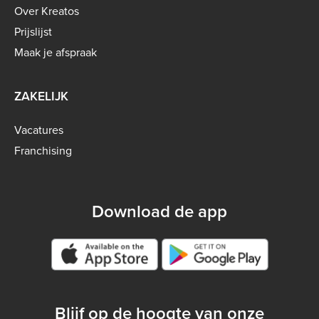
menu
Over Kreatos
-
Prijslijst
B2C
Maak je afspraak
ZAKELIJK
Vacatures
Franchising
Download de app
Google play store
Blijf op de hoogte van onze