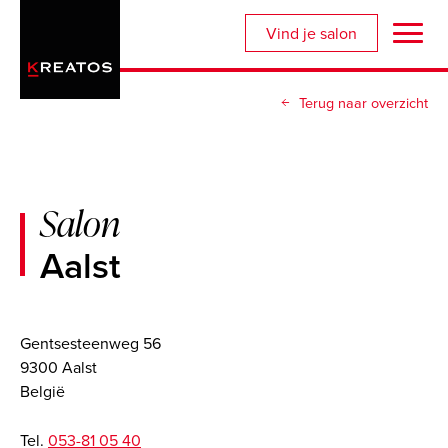
Overslaan
Vind je salon
en
naar
de
Terug naar overzicht
inhoud
gaan
Salon
Aalst
Gentsesteenweg 56
9300 Aalst
België
Tel.
053-81 05 40