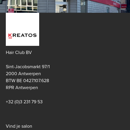
Hair Club BV
Sint-Jacobsmarkt 97/1
2000 Antwerpen
BTW BE 0427.107.628
RPR Antwerpen
+32 (0)3 231 79 53
Footer
Vind je salon