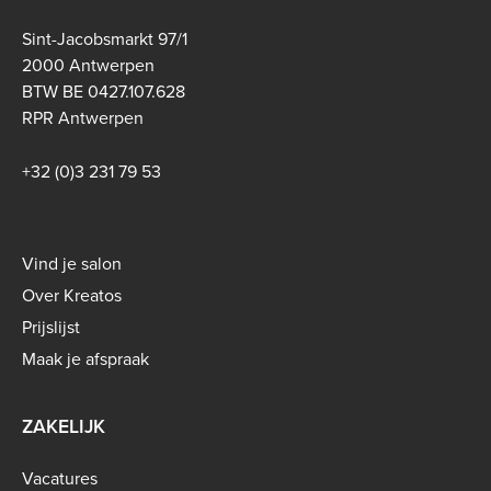
Sint-Jacobsmarkt 97/1
2000 Antwerpen
BTW BE 0427.107.628
RPR Antwerpen
+32 (0)3 231 79 53
Footer
Vind je salon
menu
Over Kreatos
-
Prijslijst
B2C
Maak je afspraak
ZAKELIJK
Vacatures