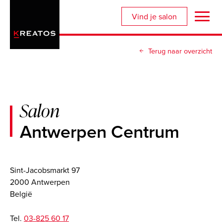
Overslaan
Vind je salon
en
naar
de
Terug naar overzicht
inhoud
gaan
Salon
Antwerpen Centrum
Sint-Jacobsmarkt 97
2000 Antwerpen
België
Tel.
03-825 60 17