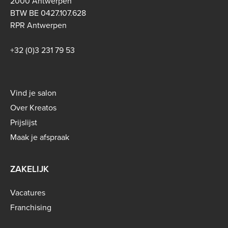
2000 Antwerpen
BTW BE 0427.107.628
RPR Antwerpen
+32 (0)3 231 79 53
Footer
Vind je salon
menu
Over Kreatos
-
Prijslijst
B2C
Maak je afspraak
ZAKELIJK
Vacatures
Franchising