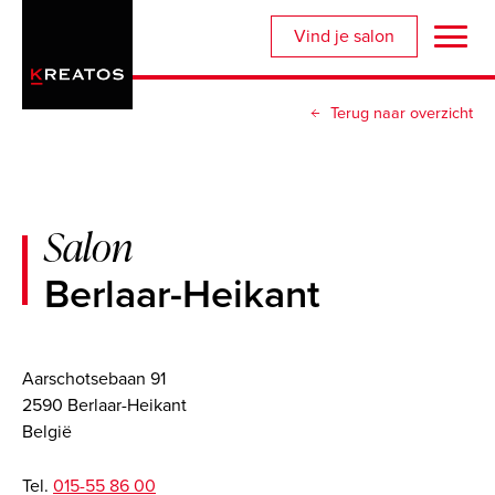
Overslaan
Vind je salon
en
naar
de
Terug naar overzicht
inhoud
gaan
Salon
Berlaar-Heikant
Aarschotsebaan 91
2590 Berlaar-Heikant
België
Tel.
015-55 86 00