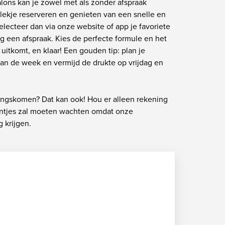
alons kan je zowel met als zonder afspraak
plekje reserveren en genieten van een snelle en
electeer dan via onze website of app je favoriete
 een afspraak. Kies de perfecte formule en het
e uitkomt, en klaar! Een gouden tip: plan je
van de week en vermijd de drukte op vrijdag en
langskomen? Dat kan ook! Hou er alleen rekening
entjes zal moeten wachten omdat onze
 krijgen.