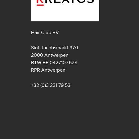
Hair Club BV
Sint-Jacobsmarkt 97/1
2000 Antwerpen
BTW BE 0427.107.628
Apple store
Google play store
RPR Antwerpen
+32 (0)3 231 79 53