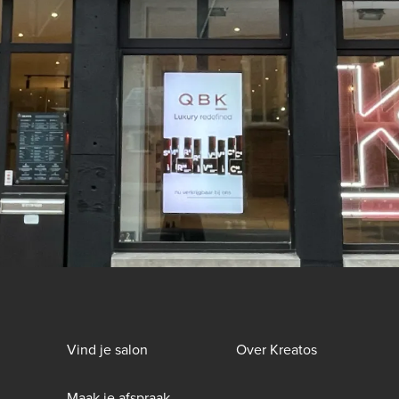
Footer
Vind je salon
Over Kreatos
menu
Maak je afspraak