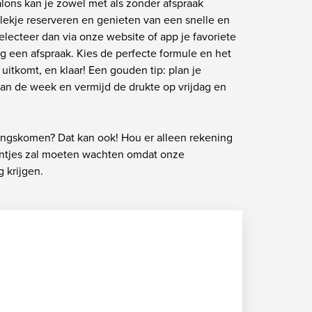
alons kan je zowel met als zonder afspraak
plekje reserveren en genieten van een snelle en
electeer dan via onze website of app je favoriete
 een afspraak. Kies de perfecte formule en het
e uitkomt, en klaar! Een gouden tip: plan je
van de week en vermijd de drukte op vrijdag en
langskomen? Dat kan ook! Hou er alleen rekening
entjes zal moeten wachten omdat onze
 krijgen.