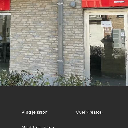
Footer
Vind je salon
Over Kreatos
menu
Maak je afspraak