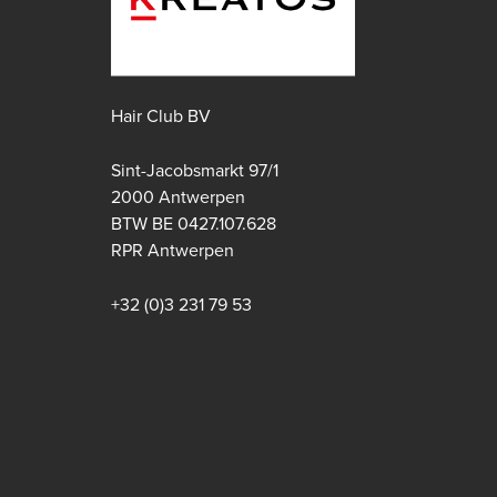
Hair Club BV
Sint-Jacobsmarkt 97/1
2000 Antwerpen
BTW BE 0427.107.628
Apple store
Google play store
RPR Antwerpen
+32 (0)3 231 79 53