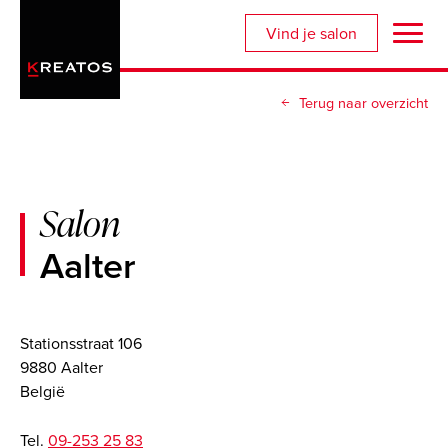
Overslaan
Vind je salon
en
naar
de
Terug naar overzicht
inhoud
gaan
Salon
Aalter
Stationsstraat 106
9880 Aalter
België
Tel.
09-253 25 83