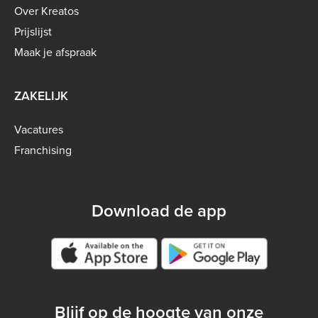
menu
Over Kreatos
-
Prijslijst
B2C
Maak je afspraak
ZAKELIJK
Vacatures
Franchising
Download de app
Google play store
Blijf op de hoogte van onze