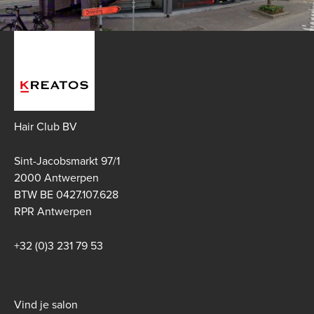
Hair Club BV
Sint-Jacobsmarkt 97/1
2000 Antwerpen
BTW BE 0427.107.628
RPR Antwerpen
+32 (0)3 231 79 53
Footer
Vind je salon