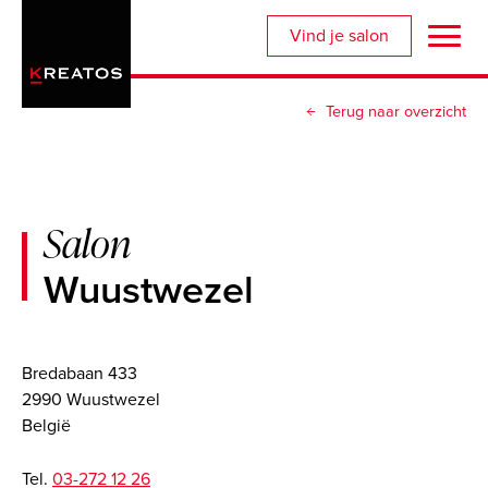
Overslaan
Vind je salon
en
naar
de
Terug naar overzicht
inhoud
gaan
Salon
Wuustwezel
Bredabaan 433
2990 Wuustwezel
België
Tel.
03-272 12 26