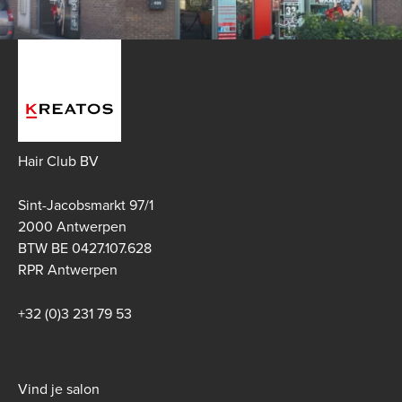
Hair Club BV
Sint-Jacobsmarkt 97/1
2000 Antwerpen
BTW BE 0427.107.628
RPR Antwerpen
+32 (0)3 231 79 53
Footer
Vind je salon