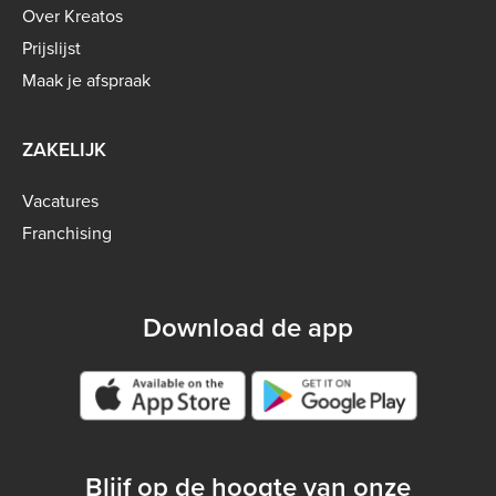
menu
Over Kreatos
-
Prijslijst
B2C
Maak je afspraak
ZAKELIJK
Vacatures
Franchising
Download de app
Google play store
Blijf op de hoogte van onze