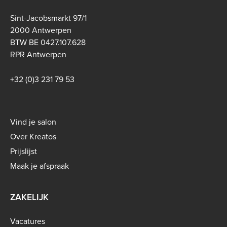
Sint-Jacobsmarkt 97/1
2000 Antwerpen
BTW BE 0427.107.628
RPR Antwerpen
+32 (0)3 231 79 53
Footer
Vind je salon
menu
Over Kreatos
-
Prijslijst
B2C
Maak je afspraak
ZAKELIJK
Vacatures