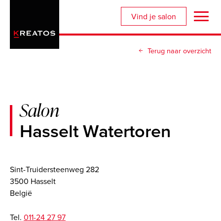
Overslaan
Vind je salon
en
naar
de
Terug naar overzicht
inhoud
gaan
Salon
Hasselt Watertoren
Sint-Truidersteenweg 282
3500 Hasselt
België
Tel.
011-24 27 97