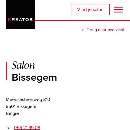
Overslaan
Vind je salon
en
naar
de
Terug naar overzicht
inhoud
gaan
Salon
Bissegem
Meensesteenweg 310
8501 Bissegem
België
Tel.
056 21 99 09