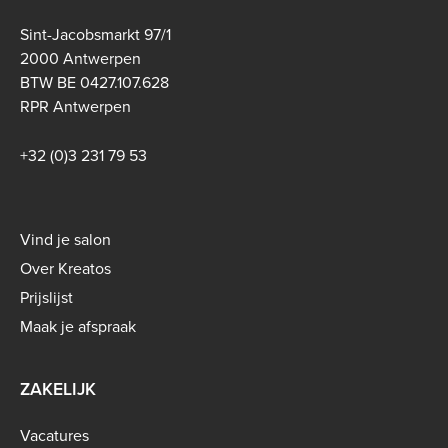
Sint-Jacobsmarkt 97/1
2000 Antwerpen
BTW BE 0427.107.628
RPR Antwerpen
+32 (0)3 231 79 53
Footer
Vind je salon
menu
Over Kreatos
-
Prijslijst
B2C
Maak je afspraak
ZAKELIJK
Vacatures