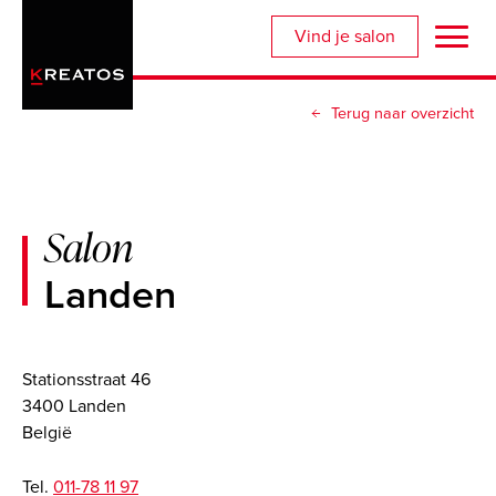
Overslaan
Vind je salon
en
naar
de
Terug naar overzicht
inhoud
gaan
Salon
Landen
Stationsstraat 46
3400 Landen
België
Tel.
011-78 11 97