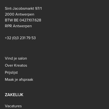
Sint-Jacobsmarkt 97/1
2000 Antwerpen
BTW BE 0427.107.628
RPR Antwerpen
+32 (0)3 231 79 53
Footer
Vind je salon
menu
Over Kreatos
-
Prijslijst
B2C
Maak je afspraak
ZAKELIJK
Vacatures