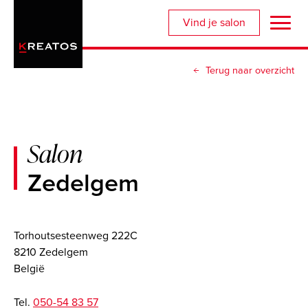
Overslaan
Vind je salon
en
naar
de
Terug naar overzicht
inhoud
gaan
Salon
Zedelgem
Torhoutsesteenweg 222C
8210 Zedelgem
België
Tel.
050-54 83 57