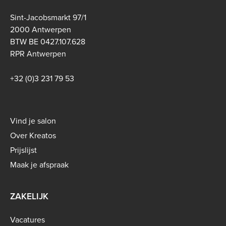
Sint-Jacobsmarkt 97/1
2000 Antwerpen
BTW BE 0427.107.628
RPR Antwerpen
+32 (0)3 231 79 53
Footer
Vind je salon
menu
Over Kreatos
-
Prijslijst
B2C
Maak je afspraak
ZAKELIJK
Vacatures